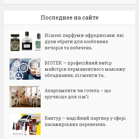
Последнее на сайте
Нішеві парфуми-афродизіаки: які
духи обрати для особливих
вечорів та побачень
BIOTEK — професійний вибір
майстрів перманентного макіяжу:
обладнання, пігменти та...
Апартаменти чи готель – що
зручніше для сім’ї
Вантур — надійний партнер у сфері
пасажирських перевезень