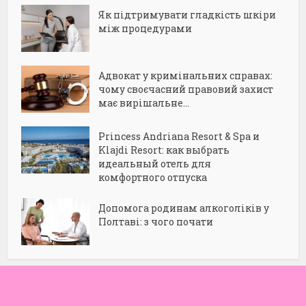
Як підтримувати гладкість шкіри
між процедурами
Адвокат у кримінальних справах:
чому своєчасний правовий захист
має вирішальне...
Princess Andriana Resort & Spa и
Klajdi Resort: как выбрать
идеальный отель для
комфортного отпуска
Допомога родинам алкоголіків у
Полтаві: з чого почати