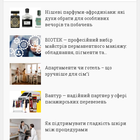
Нішеві парфуми-афродизіаки: які
духи обрати для особливих
вечорів та побачень
BIOTEK — професійний вибір
майстрів перманентного макіяжу:
обладнання, пігменти та...
Апартаменти чи готель – що
зручніше для сім’ї
Вантур — надійний партнер у сфері
пасажирських перевезень
Як підтримувати гладкість шкіри
між процедурами