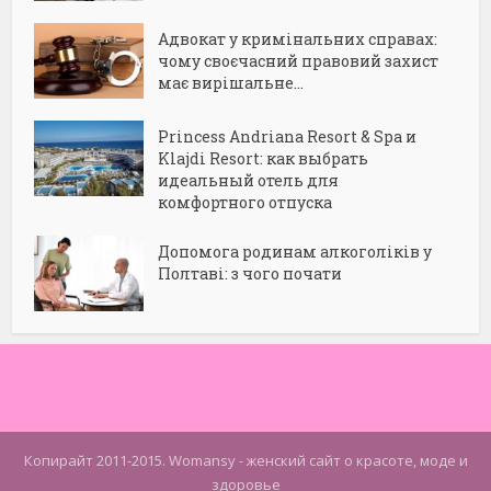
Адвокат у кримінальних справах:
чому своєчасний правовий захист
має вирішальне...
Princess Andriana Resort & Spa и
Klajdi Resort: как выбрать
идеальный отель для
комфортного отпуска
Допомога родинам алкоголіків у
Полтаві: з чого почати
Копирайт 2011-2015. Womansy - женский сайт о красоте, моде и
здоровье