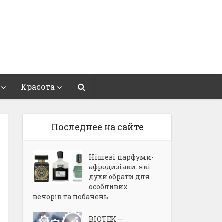
Красота
Последнее на сайте
Нішеві парфуми-
афродизіаки: які
духи обрати для
особливих
вечорів та побачень
BIOTEK —