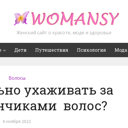
Женский сайт о красоте, моде и здоровье
е
Дети
Путешествия
Психология
Мода
Волосы
ьно ухаживать за
нчиками волос?
6 ноября 2022