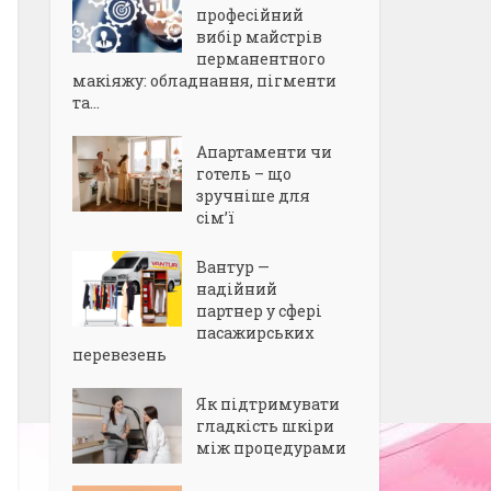
професійний
вибір майстрів
перманентного
макіяжу: обладнання, пігменти
та...
Апартаменти чи
готель – що
зручніше для
сім’ї
Вантур —
надійний
партнер у сфері
пасажирських
перевезень
Як підтримувати
гладкість шкіри
між процедурами