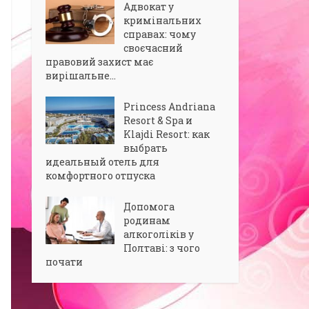
Адвокат у
кримінальних
справах: чому
своєчасний
правовий захист має
вирішальне...
Princess Andriana
Resort & Spa и
Klajdi Resort: как
выбрать
идеальный отель для
комфортного отпуска
Допомога
родинам
алкоголіків у
Полтаві: з чого
почати