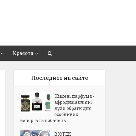
Красота
Последнее на сайте
Нішеві парфуми-
афродизіаки: які
духи обрати для
особливих
вечорів та побачень
BIOTEK —