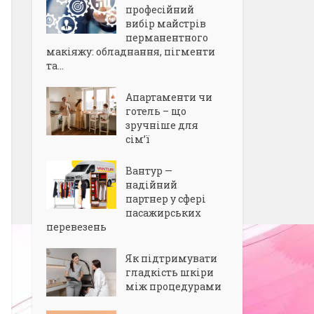
професійний
вибір майстрів
перманентного
макіяжу: обладнання, пігменти
та...
Апартаменти чи
готель – що
зручніше для
сім’ї
Вантур —
надійний
партнер у сфері
пасажирських
перевезень
Як підтримувати
гладкість шкіри
між процедурами