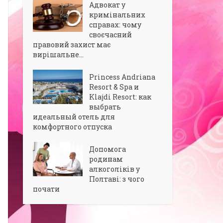
Адвокат у
кримінальних
справах: чому
своєчасний
правовий захист має
вирішальне...
Princess Andriana
Resort & Spa и
Klajdi Resort: как
выбрать
идеальный отель для
комфортного отпуска
Допомога
родинам
алкоголіків у
Полтаві: з чого
почати