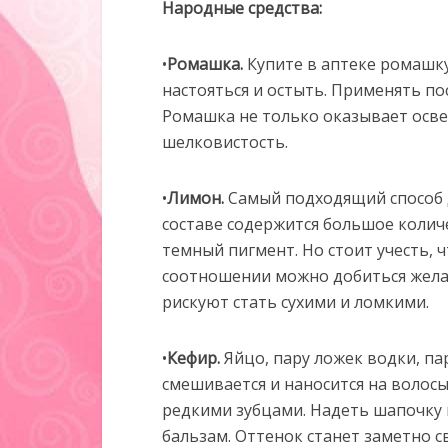
Народные средства:
•
Ромашка.
Купите в аптеке ромашку
настояться и остыть. Применять по
Ромашка не только оказывает осве
шелковистость.
•
Лимон.
Самый подходящий способ 
составе содержится большое колич
темный пигмент. Но стоит учесть,
соотношении можно добиться желае
рискуют стать сухими и ломкими.
•
Кефир.
Яйцо, пару ложек водки, па
смешивается и наносится на волосы 
редкими зубцами. Надеть шапочку и
бальзам. Оттенок станет заметно с