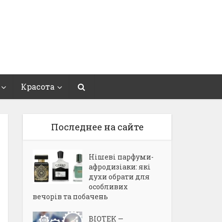
Красота
Последнее на сайте
Нішеві парфуми-
афродизіаки: які
духи обрати для
особливих
вечорів та побачень
BIOTEK —