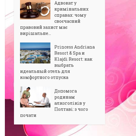
Адвокат у
кримінальних
справах: чому
своєчасний
правовий захист має
вирішальне...
Princess Andriana
Resort & Spa и
Klajdi Resort: как
выбрать
идеальный отель для
комфортного отпуска
Допомога
родинам
алкоголіків у
Полтаві: з чого
почати