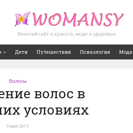
Женский сайт о красоте, моде и здоровье
е
Дети
Путешествия
Психология
Мода
Волосы
ение волос в
их условиях
9 мая 2017