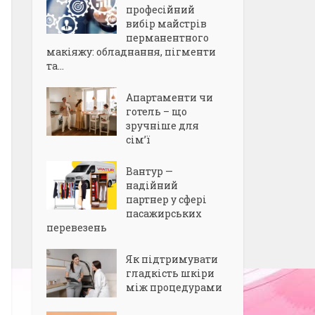
професійний
вибір майстрів
перманентного
макіяжу: обладнання, пігменти
та...
Апартаменти чи
готель – що
зручніше для
сім’ї
Вантур —
надійний
партнер у сфері
пасажирських
перевезень
Як підтримувати
гладкість шкіри
між процедурами