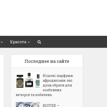
Красота
Последнее на сайте
Нішеві парфуми-
афродизіаки: які
духи обрати для
особливих
вечорів та побачень
BIOTEK —