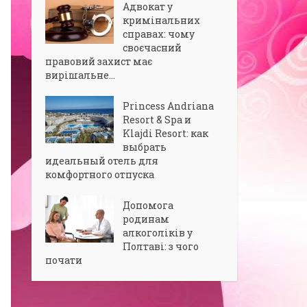
Адвокат у
кримінальних
справах: чому
своєчасний
правовий захист має
вирішальне...
Princess Andriana
Resort & Spa и
Klajdi Resort: как
выбрать
идеальный отель для
комфортного отпуска
Допомога
родинам
алкоголіків у
Полтаві: з чого
почати