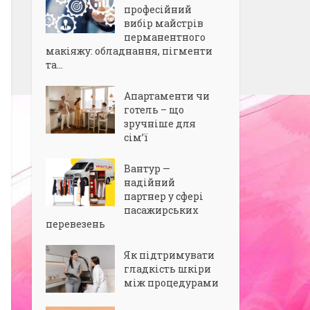
професійний
вибір майстрів
перманентного
макіяжу: обладнання, пігменти
та...
Апартаменти чи
готель – що
зручніше для
сім’ї
Вантур —
надійний
партнер у сфері
пасажирських
перевезень
Як підтримувати
гладкість шкіри
між процедурами