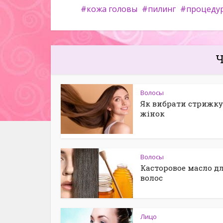
кожа головы
пилинг
процеду
Ч
Волосы
Як вибрати стрижку
жінок
Волосы
Касторовое масло д
волос
Лицо