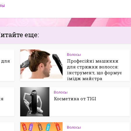
ры
итайте еще:
Волосы
 для
Професійні машинки
для стрижки волосся:
інструмент, що формує
імідж майстра
Волосы
ля
Косметика от TIGI
Волосы