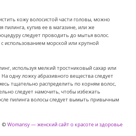
истить кожу волосистой части головы, можно
 пилинга, купив ее в магазине, или же
роцедуру следует проводить до мытья волос.
 с использованием морской или крупной
линг, используя мелкий тростниковый сахар или
. На одну ложку абразивного вещества следует
месь тщательно распределить по корням волос,
ельно следует намочить, чтобы избежать
После пилинга волосы следует вымыть привычным
©
Womansy — женский сайт о красоте и здоровье