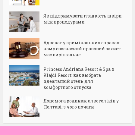
Як підтримувати гладкість шкіри
між процедурами
Адвокат у кримінальних справах:
чому своєчасний правовий захист
має вирішальне...
Princess Andriana Resort & Spa и
Klajdi Resort: как выбрать
идеальный отель для
комфортного отпуска
Допомога родинам алкоголіків у
Полтаві: з чого почати