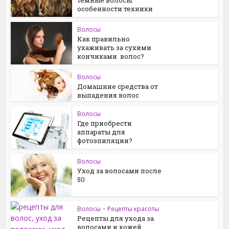
темные волосы:
особенности техники
Волосы
Как правильно
ухаживать за сухими
кончиками волос?
Волосы
Домашние средства от
выпадения волос
Волосы
Где приобрести
аппараты для
фотоэпиляции?
Волосы
Уход за волосами после
50
Волосы
•
Рецепты красоты
Рецепты для ухода за
волосами и кожей