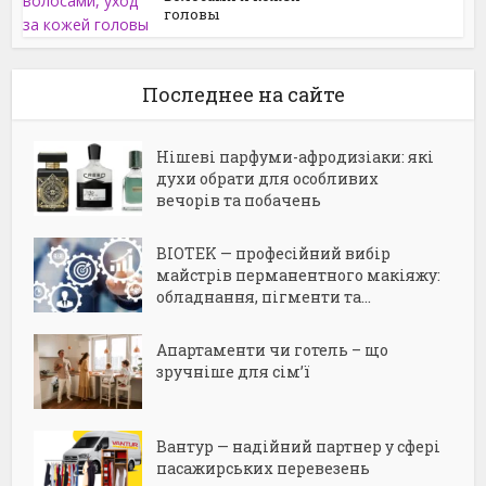
головы
Последнее на сайте
Нішеві парфуми-афродизіаки: які
духи обрати для особливих
вечорів та побачень
BIOTEK — професійний вибір
майстрів перманентного макіяжу:
обладнання, пігменти та...
Апартаменти чи готель – що
зручніше для сім’ї
Вантур — надійний партнер у сфері
пасажирських перевезень