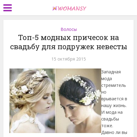
Волосы
Топ-5 модных причесок на
свадьбу для подружек невесты
15 октября 2015
Западная
мода
стремитель
но
врывается в
нашу жизнь.
И мода на
свадьбы
тоже.
Давно ли вы