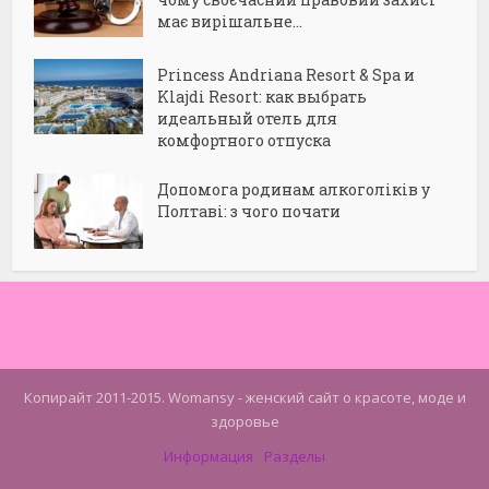
має вирішальне...
Princess Andriana Resort & Spa и
Klajdi Resort: как выбрать
идеальный отель для
комфортного отпуска
Допомога родинам алкоголіків у
Полтаві: з чого почати
Копирайт 2011-2015. Womansy - женский сайт о красоте, моде и
здоровье
Информация
Разделы