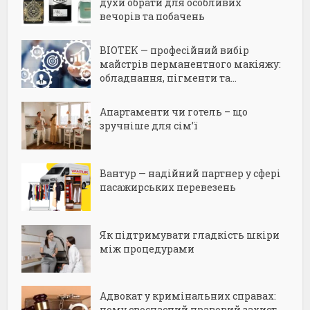
духи обрати для особливих
вечорів та побачень
BIOTEK — професійний вибір
майстрів перманентного макіяжу:
обладнання, пігменти та...
Апартаменти чи готель – що
зручніше для сім’ї
Вантур — надійний партнер у сфері
пасажирських перевезень
Як підтримувати гладкість шкіри
між процедурами
Адвокат у кримінальних справах:
чому своєчасний правовий захист