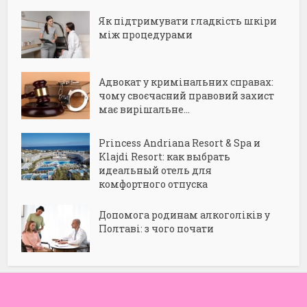
Як підтримувати гладкість шкіри
між процедурами
Адвокат у кримінальних справах:
чому своєчасний правовий захист
має вирішальне...
Princess Andriana Resort & Spa и
Klajdi Resort: как выбрать
идеальный отель для
комфортного отпуска
Допомога родинам алкоголіків у
Полтаві: з чого почати