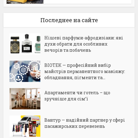
Последнее на сайте
Нішеві парфуми-афродизіаки: які
духи обрати для особливих
вечорів та побачень
BIOTEK — професійний вибір
майстрів перманентного макіяжу:
обладнання, пігменти та...
Апартаменти чи готель – що
зручніше для сім’ї
Вантур — надійний партнер у сфері
пасажирських перевезень