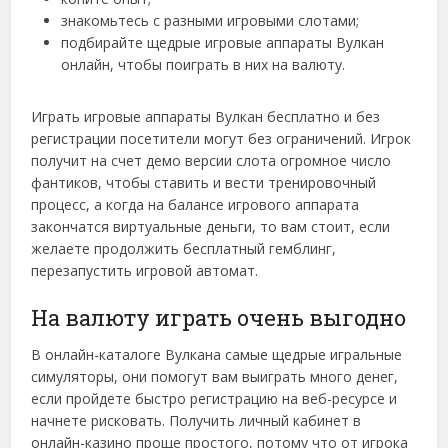
знакомьтесь с разными игровыми слотами;
подбирайте щедрые игровые аппараты Вулкан
онлайн, чтобы поиграть в них на валюту.
Играть игровые аппараты Вулкан бесплатно и без
регистрации посетители могут без ограничений. Игрок
получит на счет демо версии слота огромное число
фантиков, чтобы ставить и вести тренировочный
процесс, а когда на балансе игрового аппарата
закончатся виртуальные деньги, то вам стоит, если
желаете продолжить бесплатный гемблинг,
перезапустить игровой автомат.
На валюту играть очень выгодно
В онлайн-каталоге Вулкана самые щедрые игральные
симуляторы, они помогут вам выиграть много денег,
если пройдете быстро регистрацию на веб-ресурсе и
начнете рисковать. Получить личный кабинет в
онлайн-казино проще простого, потому что от игрока