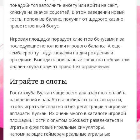
понадобится заполнить анкету или войти на сайт,
кликнув на значок соцсетей. В этом заведении новый
гость, пополнив баланс, получит от щедрого казино
приветственный бонус.
Игровая площадка порадует клиентов бонусами и за
последующие пополнения игрового баланса. А еще
гемблеров тут ждут подарки на дни рождения и
праздники. Выводить выигранные средства победители
онлайн-клуба получат право без ограничений.
Играйте в слоты
Гости клуба Вулкан чаще всего для азартных онлайн-
развлечений и заработка выбирают слот-аппараты,
чтобы играть бесплатно и без регистрации в игровые
аппараты Вулкан. Их очень много в каталоге игровой
площадки. Гости с опытом обожают развлекаться и
играть в фруктовые игральные симуляторы,
напоминающие геймерам реальные игральные