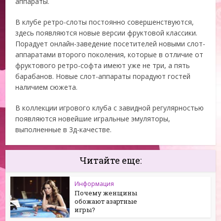
аппараты.
В клубе ретро-слоты постоянно совершенствуются,
здесь появляются новые версии фруктовой классики.
Порадует онлайн-заведение посетителей новыми слот-
аппаратами второго поколения, которые в отличие от
фруктового ретро-софта имеют уже не три, а пять
барабанов. Новые слот-аппараты порадуют гостей
наличием сюжета.
В коллекции игрового клуба с завидной регулярностью
появляются новейшие игральные эмуляторы,
выполненные в 3д-качестве.
Читайте еще:
Информация
Почему женщины
обожают азартные
игры?