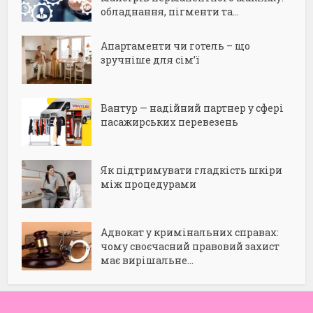
обладнання, пігменти та...
Апартаменти чи готель – що
зручніше для сім’ї
Вантур — надійний партнер у сфері
пасажирських перевезень
Як підтримувати гладкість шкіри
між процедурами
Адвокат у кримінальних справах:
чому своєчасний правовий захист
має вирішальне...