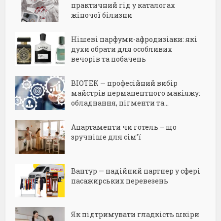
практичний гід у каталогах
жіночої білизни
Нішеві парфуми-афродизіаки: які
духи обрати для особливих
вечорів та побачень
BIOTEK — професійний вибір
майстрів перманентного макіяжу:
обладнання, пігменти та...
Апартаменти чи готель – що
зручніше для сім’ї
Вантур — надійний партнер у сфері
пасажирських перевезень
Як підтримувати гладкість шкіри