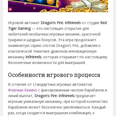
Игровой автомат
Dragon’s Fire: Infinireels
от студии
Red
Tiger Gaming
— это настоящее открытие для
любителей необычных игровых механик, красочной
графики и щедрых бонусов. Эта игра продолжает
знаменитую серию слотов Dragon’s Fire, добавляя к
классической тематике драконов инновационную
механику
Infinireels
, которая открывает по-настоящему
бесконечные возможности для выигрышей.
Особенности игрового процесса
В отличие от стандартных игровых автоматов
Флагман Казино
с фиксированным числом барабанов и
линий выплат,
Dragon’s Fire: Infinireels
предлагает
игрокам уникальную механику, при которой количество
барабанов может бесконечно увеличиваться. Каждый
раз, когда создается выигрышная комбинация, к