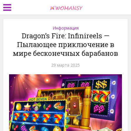
Информация
Dragon’s Fire: Infinireels —
Пылающее приключение в
мире бесконечных барабанов
29 марта 2025