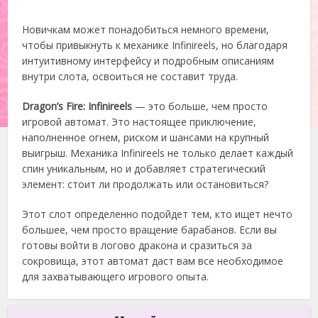
Новичкам может понадобиться немного времени,
чтобы привыкнуть к механике Infinireels, но благодаря
интуитивному интерфейсу и подробным описаниям
внутри слота, освоиться не составит труда.
Dragon’s Fire: Infinireels
— это больше, чем просто
игровой автомат. Это настоящее приключение,
наполненное огнем, риском и шансами на крупный
выигрыш. Механика Infinireels не только делает каждый
спин уникальным, но и добавляет стратегический
элемент: стоит ли продолжать или остановиться?
Этот слот определенно подойдет тем, кто ищет нечто
большее, чем просто вращение барабанов. Если вы
готовы войти в логово дракона и сразиться за
сокровища, этот автомат даст вам все необходимое
для захватывающего игрового опыта.