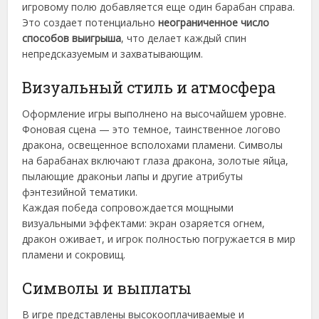
игровому полю добавляется еще один барабан справа.
Это создает потенциально
неограниченное число
способов выигрыша
, что делает каждый спин
непредсказуемым и захватывающим.
Визуальный стиль и атмосфера
Оформление игры выполнено на высочайшем уровне.
Фоновая сцена — это темное, таинственное логово
дракона, освещенное всполохами пламени. Символы
на барабанах включают глаза дракона, золотые яйца,
пылающие драконьи лапы и другие атрибуты
фэнтезийной тематики.
Каждая победа сопровождается мощными
визуальными эффектами: экран озаряется огнем,
дракон оживает, и игрок полностью погружается в мир
пламени и сокровищ.
Символы и выплаты
В игре представлены высокооплачиваемые и