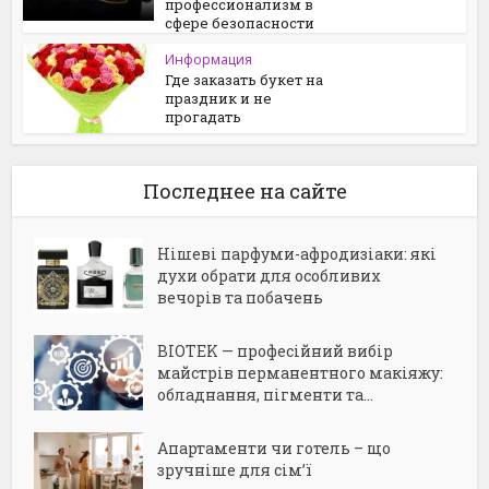
профессионализм в
сфере безопасности
Информация
Где заказать букет на
праздник и не
прогадать
Последнее на сайте
Нішеві парфуми-афродизіаки: які
духи обрати для особливих
вечорів та побачень
BIOTEK — професійний вибір
майстрів перманентного макіяжу:
обладнання, пігменти та...
Апартаменти чи готель – що
зручніше для сім’ї