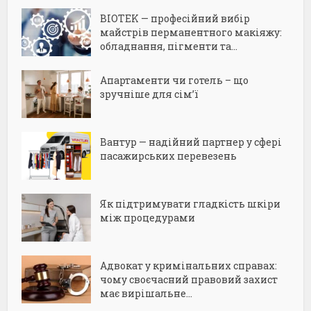
BIOTEK — професійний вибір
майстрів перманентного макіяжу:
обладнання, пігменти та...
Апартаменти чи готель – що
зручніше для сім’ї
Вантур — надійний партнер у сфері
пасажирських перевезень
Як підтримувати гладкість шкіри
між процедурами
Адвокат у кримінальних справах:
чому своєчасний правовий захист
має вирішальне...