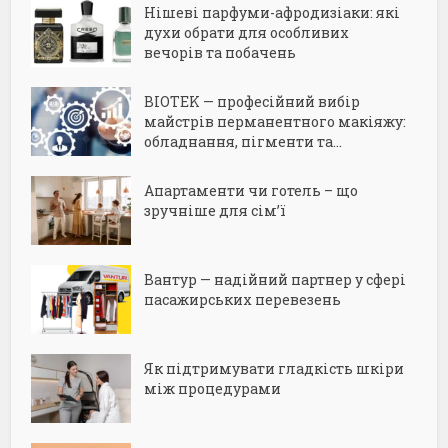
Нішеві парфуми-афродизіаки: які
духи обрати для особливих
вечорів та побачень
BIOTEK — професійний вибір
майстрів перманентного макіяжу:
обладнання, пігменти та...
Апартаменти чи готель – що
зручніше для сім’ї
Вантур — надійний партнер у сфері
пасажирських перевезень
Як підтримувати гладкість шкіри
між процедурами