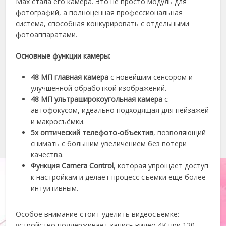
Max стала его камера. Это не просто модуль для
фотографий, а полноценная профессиональная
система, способная конкурировать с отдельными
фотоаппаратами.
Основные функции камеры:
48 МП главная камера
с новейшим сенсором и
улучшенной обработкой изображений.
48 МП ультраширокоугольная камера
с
автофокусом, идеально подходящая для пейзажей
и макросъёмки.
5x оптический телефото-объектив
, позволяющий
снимать с большим увеличением без потери
качества.
Функция Camera Control
, которая упрощает доступ
к настройкам и делает процесс съёмки ещё более
интуитивным.
Особое внимание стоит уделить видеосъёмке:
устройство поддерживает запись видео 4K при 120