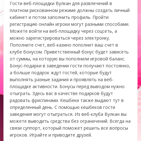
Гости веб-площадки Вулкан для развлечений в
платном рискованном режиме должны создать личный
кабинет и потом заполнить профиль. Пройти
регистрацию онлайн игроки могут разными способами.
Можете войти на веб-площадку через соцсеть, а
можно зарегистрироваться через электронку.
Пополните счет, веб-казино пополнит ваш счет в
клубе бонусом. Приветственный бонус будет зависеть
от суммы, на которую вы пополнили игровой баланс.
Бонус-подарки в заведении гости получают постоянно,
а больше подарок ждут гостей, которые будут
выполнять разные задания и проявлять на веб-
площадке активности. Бонусы перед выводом нужно
отыграть. Здесь вас в качестве подарков будут
радовать фриспинами. Кешбеки также выдают тут в
определенный день. С помощью кешбеков гости
заведения могут отыграться. Из веб-клуба Вулкан вы
можете выводить средства без ограничений. Всегда на
связи суппорт, который поможет решить все вопросы
игроков. Играйте и приводите друзей.