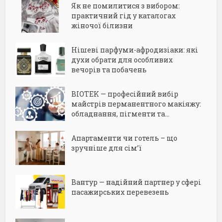
Як не помилитися з вибором:
практичний гід у каталогах
жіночої білизни
Нішеві парфуми-афродизіаки: які
духи обрати для особливих
вечорів та побачень
BIOTEK — професійний вибір
майстрів перманентного макіяжу:
обладнання, пігменти та...
Апартаменти чи готель – що
зручніше для сім’ї
Вантур — надійний партнер у сфері
пасажирських перевезень