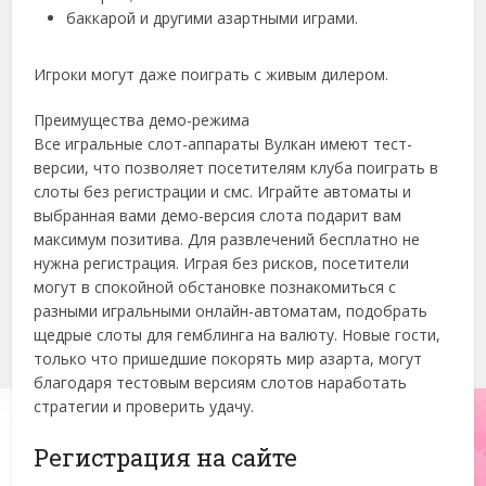
баккарой и другими азартными играми.
Игроки могут даже поиграть с живым дилером.
Преимущества демо-режима
Все игральные слот-аппараты Вулкан имеют тест-
версии, что позволяет посетителям клуба поиграть в
слоты без регистрации и смс. Играйте автоматы и
выбранная вами демо-версия слота подарит вам
максимум позитива. Для развлечений бесплатно не
нужна регистрация. Играя без рисков, посетители
могут в спокойной обстановке познакомиться с
разными игральными онлайн-автоматам, подобрать
щедрые слоты для гемблинга на валюту. Новые гости,
только что пришедшие покорять мир азарта, могут
благодаря тестовым версиям слотов наработать
стратегии и проверить удачу.
Регистрация на сайте