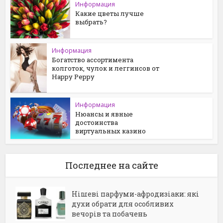
Информация
Какие цветы лучше
выбрать?
Информация
Богатство ассортимента
колготок, чулок и леггинсов от
Happy Peppy
Информация
Нюансы и явные
достоинства
виртуальных казино
Последнее на сайте
Нішеві парфуми-афродизіаки: які
духи обрати для особливих
вечорів та побачень