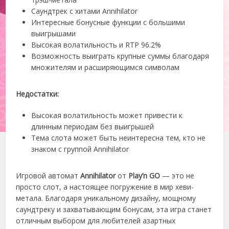
Саундтрек с хитами Annihilator
Интересные бонусные функции с большими
выигрышами
Высокая волатильность и RTP 96.2%
Возможность выиграть крупные суммы благодаря
множителям и расширяющимся символам
Недостатки:
Высокая волатильность может привести к
длинным периодам без выигрышей
Тема слота может быть неинтересна тем, кто не
знаком с группой Annihilator
Игровой автомат
Annihilator
от
Play’n GO
— это не
просто слот, а настоящее погружение в мир хеви-
метала. Благодаря уникальному дизайну, мощному
саундтреку и захватывающим бонусам, эта игра станет
отличным выбором для любителей азартных