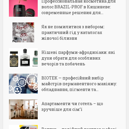
Профессиональная косметика для
волос BRAZIL-PROF в Кишиневе:
современные решения для...
Як не помилитися з вибором:
практичний гід у каталогах
жіночої білизни
Нішеві парфуми-афродизіаки: які
духи обрати для особливих
вечорів та побачень
BIOTEK — професійний вибір
майстрів перманентного макіяжу:
обладнання, пігменти та...
Апартаменти чи готель – що
зручніше для сім’ї