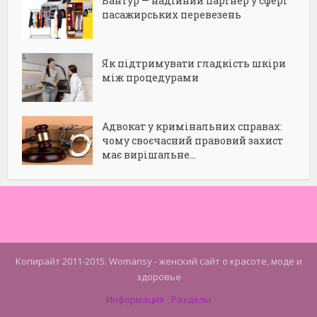
Вантур — надійний партнер у сфері
пасажирських перевезень
Як підтримувати гладкість шкіри
між процедурами
Адвокат у кримінальних справах:
чому своєчасний правовий захист
має вирішальне...
Копирайт 2011-2015. Womansy - женский сайт о красоте, моде и
здоровье
Информация
Разделы