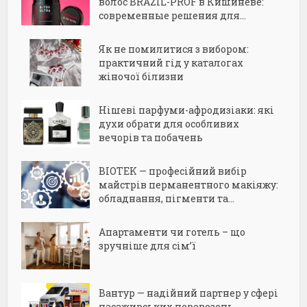
волос BRAZIL-PROF в Кишиневе:
современные решения для...
Як не помилитися з вибором:
практичний гід у каталогах
жіночої білизни
Нішеві парфуми-афродизіаки: які
духи обрати для особливих
вечорів та побачень
BIOTEK — професійний вибір
майстрів перманентного макіяжу:
обладнання, пігменти та...
Апартаменти чи готель – що
зручніше для сім’ї
Вантур — надійний партнер у сфері
пасажирських перевезень