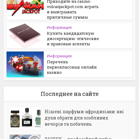
Приходите на casino-
vulcanjackpot.com играть
и выигрывать
приличные суммы
Информация
Купить кандидатскую
диссертацию: этические
и правовые аспекты
Информация
Перечень
первоклассных онлайн
казино
Последнее на сайте
Нішеві парфуми-афродизіаки: які
духи обрати для особливих
вечорів та побачень