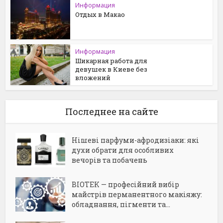
Информация
Отдых в Макао
Информация
Шикарная работа для
девушек в Киеве без
вложений
Последнее на сайте
Нішеві парфуми-афродизіаки: які
духи обрати для особливих
вечорів та побачень
BIOTEK — професійний вибір
майстрів перманентного макіяжу:
обладнання, пігменти та...