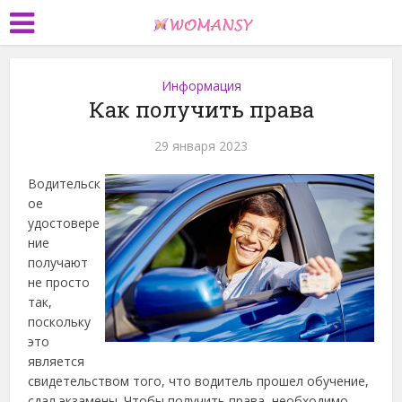
Информация
Как получить права
29 января 2023
Водительск
ое
удостовере
ние
получают
не просто
так,
поскольку
это
является
свидетельством того, что водитель прошел обучение,
сдал экзамены. Чтобы получить права, необходимо