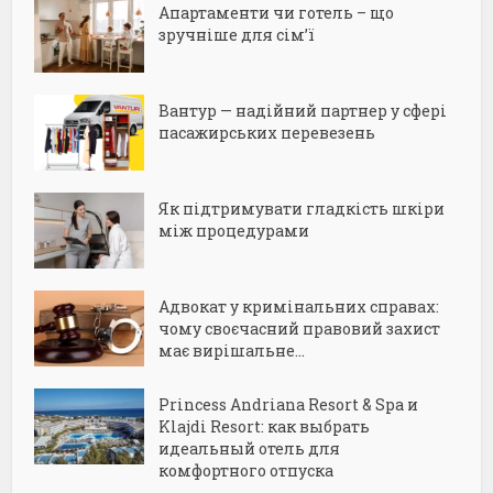
Апартаменти чи готель – що
зручніше для сім’ї
Вантур — надійний партнер у сфері
пасажирських перевезень
Як підтримувати гладкість шкіри
між процедурами
Адвокат у кримінальних справах:
чому своєчасний правовий захист
має вирішальне...
Princess Andriana Resort & Spa и
Klajdi Resort: как выбрать
идеальный отель для
комфортного отпуска