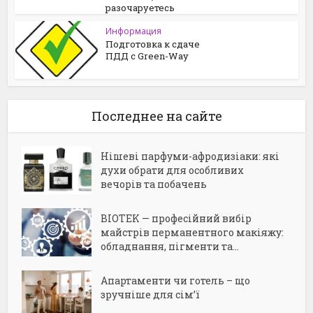
разочаруетесь
Информация
Подготовка к сдаче
ПДД с Green-Way
Последнее на сайте
Нішеві парфуми-афродизіаки: які
духи обрати для особливих
вечорів та побачень
BIOTEK — професійний вибір
майстрів перманентного макіяжу:
обладнання, пігменти та...
Апартаменти чи готель – що
зручніше для сім’ї