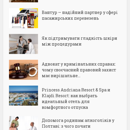
Вантур — надійний партнер у сфері
пасажирських перевезень
Як підтримувати гладкість шкіри
між процедурами
Адвокат у кримінальних справах:
чому своєчасний правовий захист
має вирішальне...
Princess Andriana Resort & Spa и
Klajdi Resort: как выбрать
идеальный отель для
комфортного отпуска
Допомога родинам алкоголіків у
Полтаві: з чого почати