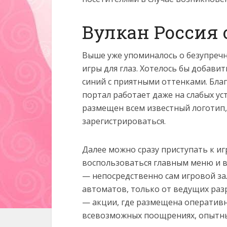
Вулкан Россия
Выше уже упоминалось о безупречн
игры для глаз. Хотелось бы добави
синий с приятными оттенками. Бл
портал работает даже на слабых уст
размещен всем известный логотип, 
зарегистрироваться.
Далее можно сразу приступать к и
воспользоваться главным меню и в
— непосредственно сам игровой за
автоматов, только от ведущих раз
— акции, где размещена оперативн
всевозможных поощрениях, опытные