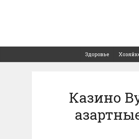
Здоровье
Хозяйк
Казино В
азартны