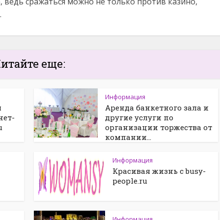
а, ведь сражаться можно не только против казино,
.
итайте еще:
Информация
я
Аренда банкетного зала и
нет-
другие услуги по
u
организации торжества от
компании...
Информация
Красивая жизнь с busy-
people.ru
Информация