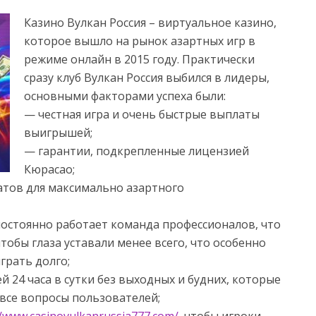
Казино Вулкан Россия – виртуальное казино,
которое вышло на рынок азартных игр в
режиме онлайн в 2015 году.
Практически
сразу клуб Вулкан Россия выбился в лидеры,
основными факторами успеха были:
— честная игра и очень быстрые выплаты
выигрышей;
— гарантии, подкрепленные лицензией
Кюрасао;
тов для максимально азартного
остоянно работает команда профессионалов, что
тобы глаза уставали менее всего, что особенно
грать долго;
24 часа в сутки без выходных и будних, которые
все вопросы пользователей;