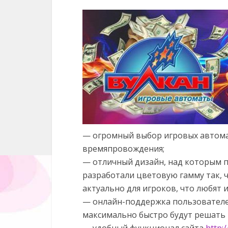
— огромный выбор игровых автома
времяпровождения;
— отличный дизайн, над которым п
разработали цветовую гамму так, ч
актуально для игроков, что любят и
— онлайн-поддержка пользователей 
максимально быстро будут решать 