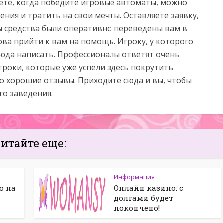
чете, когда победите игровые автоматы, можно
ения и тратить на свои мечты. Оставляете заявку,
бы средства были оперативно переведены вам в
ова прийти к вам на помощь. Игроку, у которого
юда написать. Профессионалы ответят очень
гроки, которые уже успели здесь покрутить
о хорошие отзывы. Приходите сюда и вы, чтобы
го заведения.
итайте еще:
Информация
о на
Онлайн казино: с
долгами будет
покончено!