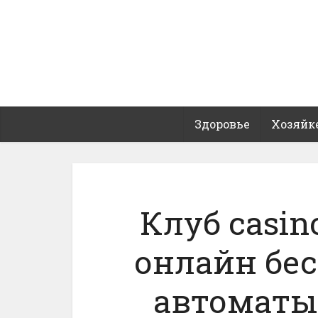
Здоровье
Хозяйк
Клуб casin
онлайн бе
автоматы