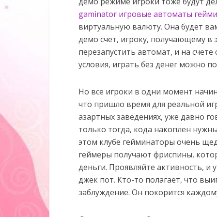
демо режиме игроки тоже будут дел
gaminator игровые автоматы гейм
виртуальную валюту. Она будет вам
демо счет, игроку, получающему в 
перезапустить автомат, и на счете
условия, играть без денег можно по
Но все игроки в одни момент начин
что пришло время для реальной игр
азартных заведениях, уже давно го
только тогда, кода накоплен нужны
этом клубе гейминаторы очень щед
геймеры получают фриспины, котор
деньги. Проявляйте активность, и 
джек пот. Кто-то полагает, что вы
заблуждение. Он покорится каждому