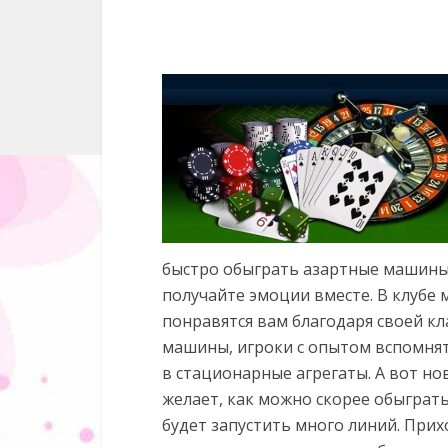
быстро обыграть азартные машины в
получайте эмоции вместе. В клубе
понравятся вам благодаря своей кл
машины, игроки с опытом вспомнят
в стационарные агрегаты. А вот нов
желает, как можно скорее обыграть
будет запустить много линий. Прихо