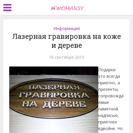
Информация
Лазерная гравировка на коже
и дереве
18 сентября 2015
Подарки
это всегда
приятно, а
презенты,
сопровожда
емые
памятной
надписью,
приятнее
вдвойне. Но