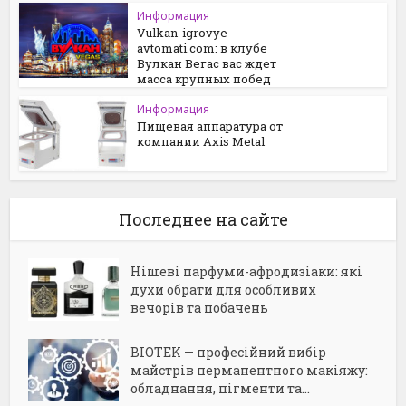
Информация
Vulkan-igrovye-
avtomati.com: в клубе
Вулкан Вегас вас ждет
масса крупных побед
Информация
Пищевая аппаратура от
компании Axis Metal
Последнее на сайте
Нішеві парфуми-афродизіаки: які
духи обрати для особливих
вечорів та побачень
BIOTEK — професійний вибір
майстрів перманентного макіяжу:
обладнання, пігменти та...