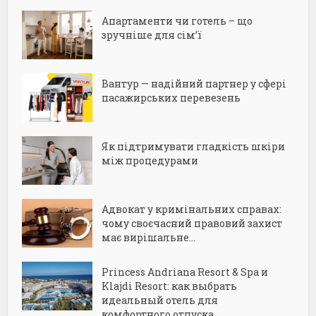
Апартаменти чи готель – що
зручніше для сім’ї
Вантур — надійний партнер у сфері
пасажирських перевезень
Як підтримувати гладкість шкіри
між процедурами
Адвокат у кримінальних справах:
чому своєчасний правовий захист
має вирішальне...
Princess Andriana Resort & Spa и
Klajdi Resort: как выбрать
идеальный отель для
комфортного отпуска