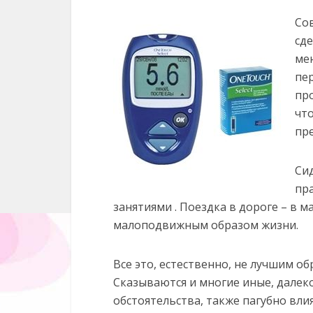
Со
сде
мен
пе
про
что
пр
Си
пр
занятиями . Поездка в дороге – в 
малоподвижным образом жизни.
Все это, естественно, не лучшим о
Сказываются и многие иные, далеко
обстоятельства, также пагубно вли