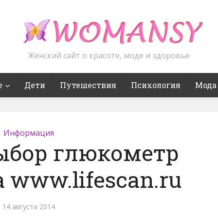
Женский сайт о красоте, моде и здоровье
е
Дети
Путешествия
Психология
Мода
Информация
ыбор глюкометр
а www.lifescan.ru
14 августа 2014