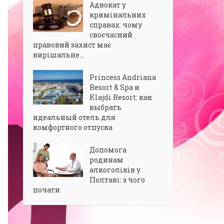
Адвокат у
кримінальних
справах: чому
своєчасний
правовий захист має
вирішальне...
Princess Andriana
Resort & Spa и
Klajdi Resort: как
выбрать
идеальный отель для
комфортного отпуска
Допомога
родинам
алкоголіків у
Полтаві: з чого
почати