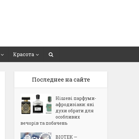
Красота
Последнее на сайте
Нішеві парфуми-
афродизіаки: які
духи обрати для
особливих
вечорів та побачень
BIOTEK —