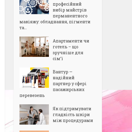
професійний
вибір майстрів
перманентного
макіяжу: обладнання, пігменти
та...
Апартаменти чи
готель – що
зручніше для
сім’ї
Вантур —
надійний
партнер у сфері
пасажирських
перевезень
Як підтримувати
гладкість шкіри
між процедурами