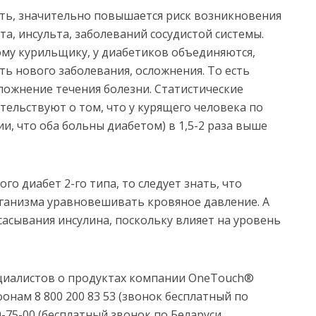
ть, значительно повышается риск возникновения
а, инсульта, заболеваний сосудистой системы.
ому курильщику, у диабетиков объединяются,
ь нового заболевания, осложнения. То есть
ожнение течения болезни. Статистические
тельствуют о том, что у курящего человека по
и, что оба больны диабетом) в 1,5-2 раза выше
ого диабет 2-го типа, то следует знать, что
ганизма уравновешивать кровяное давление. А
асывания инсулина, поскольку влияет на уровень
циалистов о продуктах компании OneTouch®
нам 8 800 200 83 53 (звонок бесплатный по
0-75-00 (бесплатный звонок по Беларуси,