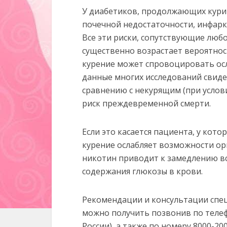
У диабетиков, продолжающих кури
почечной недостаточности, инфаркт
Все эти риски, сопутствующие люб
существенно возрастает вероятност
курение может спровоцировать осл
данные многих исследований свиде
сравнению с некурящим (при услови
риск преждевременной смерти.
Если это касается пациента, у котор
курение ослабляет возможности ор
никотин приводит к замедлению вс
содержания глюкозы в крови.
Рекомендации и консультации спе
можно получить позвонив по телефо
России), а также по номеру 8000-20