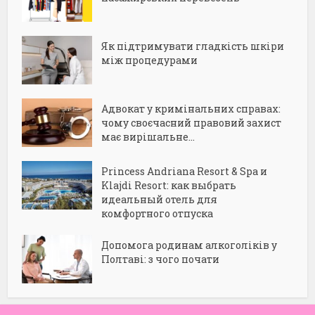
Як підтримувати гладкість шкіри
між процедурами
Адвокат у кримінальних справах:
чому своєчасний правовий захист
має вирішальне...
Princess Andriana Resort & Spa и
Klajdi Resort: как выбрать
идеальный отель для
комфортного отпуска
Допомога родинам алкоголіків у
Полтаві: з чого почати