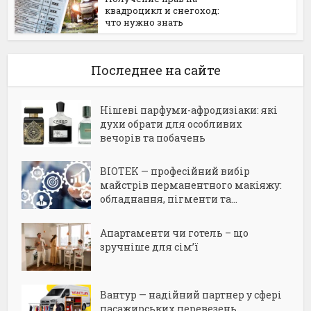
квадроцикл и снегоход:
что нужно знать
Последнее на сайте
Нішеві парфуми-афродизіаки: які
духи обрати для особливих
вечорів та побачень
BIOTEK — професійний вибір
майстрів перманентного макіяжу:
обладнання, пігменти та...
Апартаменти чи готель – що
зручніше для сім’ї
Вантур — надійний партнер у сфері
пасажирських перевезень