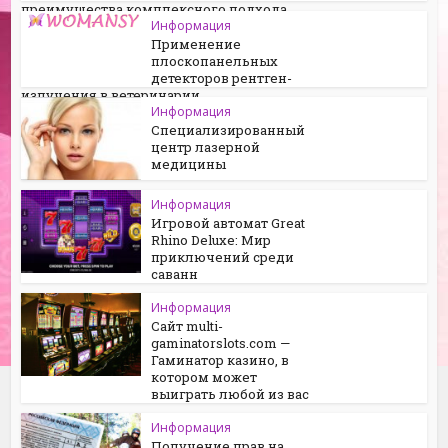
преимущества комплексного подхода
Информация
Применение
плоскопанельных
детекторов рентген-
излучения в ветеринарии
Информация
Специализированный
центр лазерной
медицины
Информация
Игровой автомат Great
Rhino Deluxe: Мир
приключений среди
саванн
Информация
Сайт multi-
gaminatorslots.com —
Гаминатор казино, в
котором может
выиграть любой из вас
Информация
Получение прав на