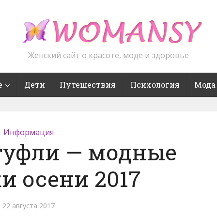
Женский сайт о красоте, моде и здоровье
е
Дети
Путешествия
Психология
Мода
Информация
туфли — модные
и осени 2017
22 августа 2017