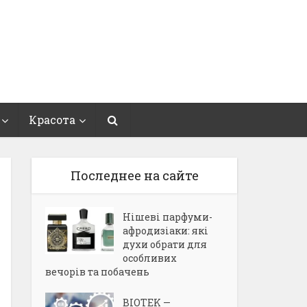
Красота
Последнее на сайте
Нішеві парфуми-
афродизіаки: які
духи обрати для
особливих
вечорів та побачень
BIOTEK —