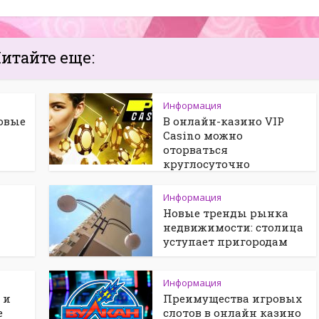
итайте еще:
Информация
овые
В онлайн-казино VIP
Casino можно
оторваться
круглосуточно
Информация
Новые тренды рынка
недвижимости: столица
уступает пригородам
Информация
 и
Преимущества игровых
е
слотов в онлайн казино