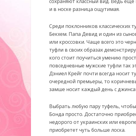
сохраняют классный вид. Ведь еще
и в носке разница ощутимая.
Среди поклонников классических т
Бекхем. Папа Девид и один из сын
или кроссовки. Чаще всего это че
туфли в своих образах демонстрир
кого стоит поучиться умению прост
повседневные мужские туфли так эт
Дэниел Крейг почти всегда носит т
очередной премьеры, то коричневы
замше носит каждый день с джинса
Выбрать любую пару туфель, чтобы
Бонда просто. Достаточно приобрес
недорого от украинских или европ
приобретет чуть больше лоска.