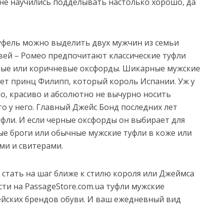
 не научились подделывать настолько хорошо, да
уфель можно выделить двух мужчин из семьи
овей – Ромео предпочитают классические туфли
рные или коричневые оксфорды. Шикарные мужские
ует принц Филипп, который король Испании. Уж у
о, красиво и абсолютно не вычурно носить
о у него. Главный Джейс Бонд последних лет
уфли. И если черные оксфорды он выбирает для
е броги или обычные мужские туфли в коже или
ми и свитерами.
 стать на шаг ближе к стилю короля или Джеймса
ти на PassageStore.com.ua туфли мужские
ейских брендов обуви. И ваш ежедневный вид