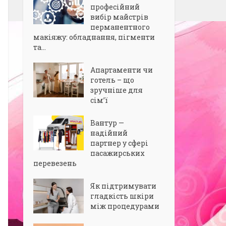
професійний
вибір майстрів
перманентного
макіяжу: обладнання, пігменти
та...
Апартаменти чи
готель – що
зручніше для
сім’ї
Вантур —
надійний
партнер у сфері
пасажирських
перевезень
Як підтримувати
гладкість шкіри
між процедурами