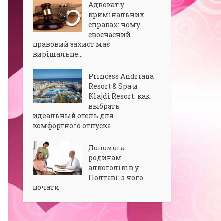
Адвокат у
кримінальних
справах: чому
своєчасний
правовий захист має
вирішальне...
Princess Andriana
Resort & Spa и
Klajdi Resort: как
выбрать
идеальный отель для
комфортного отпуска
Допомога
родинам
алкоголіків у
Полтаві: з чого
почати