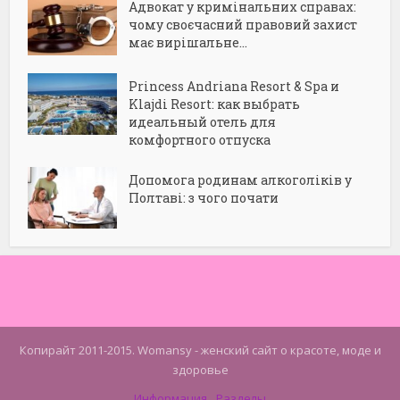
Адвокат у кримінальних справах:
чому своєчасний правовий захист
має вирішальне...
Princess Andriana Resort & Spa и
Klajdi Resort: как выбрать
идеальный отель для
комфортного отпуска
Допомога родинам алкоголіків у
Полтаві: з чого почати
Копирайт 2011-2015. Womansy - женский сайт о красоте, моде и
здоровье
Информация
Разделы