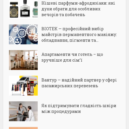
Нішеві парфуми-афродизіаки: які
духи обрати для особливих
вечорів та побачень
BIOTEK — професійний вибір
майстрів перманентного макіяжу:
обладнання, пігменти та...
Апартаменти чи готель – що
зручніше для сім’ї
Вантур — надійний партнер у сфері
пасажирських перевезень
Як підтримувати гладкість шкіри
між процедурами