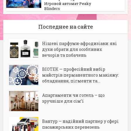
Игровой автомат Peaky
Blinders
Последнее на сайте
Нішеві парфуми-афродизіаки: які
духи обрати для особливих
вечорів та побачень
BIOTEK — професійний вибір
майстрів перманентного макіяжу:
обладнання, пігменти та...
Апартаменти чи готель – що
зручніше для сім’ї
Вантур — надійний партнер у сфері
пасажирських перевезень