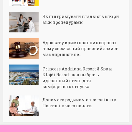
Як підтримувати гладкість шкіри
між процедурами
Адвокат у кримінальних справах:
чому своєчасний правовий захист
має вирішальне...
Princess Andriana Resort & Spa и
Klajdi Resort: как выбрать
идеальный отель для
комфортного отпуска
Допомога родинам алкоголіків у
Полтаві: з чого почати