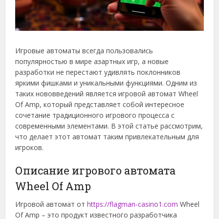
Игровые автоматы всегда пользовались
популярностью в мире азартных игр, а новые
разработки не перестают удивлять поклонников
яркими фишками и уникальными функциями. Одним из
таких нововведений является игровой автомат Wheel
Of Amp, который представляет собой интересное
сочетание традиционного игрового процесса с
современными элементами. В этой статье рассмотрим,
что делает этот автомат таким привлекательным для
игроков.
Описание игрового автомата
Wheel Of Amp
Игровой автомат от
https://flagman-casino1.com
Wheel
Of Amp – это продукт известного разработчика