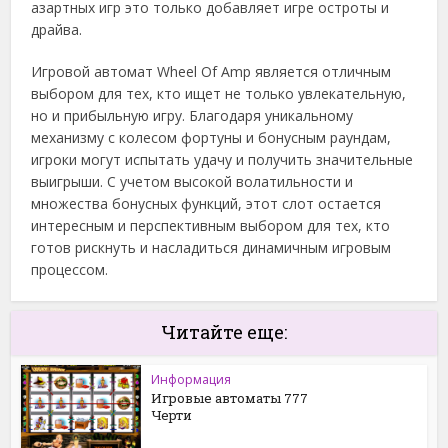
азартных игр это только добавляет игре остроты и
драйва.
Игровой автомат Wheel Of Amp является отличным
выбором для тех, кто ищет не только увлекательную,
но и прибыльную игру. Благодаря уникальному
механизму с колесом фортуны и бонусным раундам,
игроки могут испытать удачу и получить значительные
выигрыши. С учетом высокой волатильности и
множества бонусных функций, этот слот остается
интересным и перспективным выбором для тех, кто
готов рискнуть и насладиться динамичным игровым
процессом.
Читайте еще:
Информация
Игровые автоматы 777
Черти