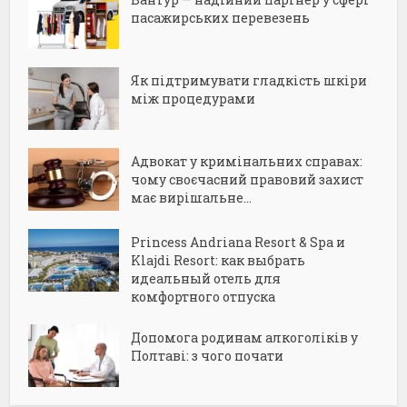
пасажирських перевезень
Як підтримувати гладкість шкіри
між процедурами
Адвокат у кримінальних справах:
чому своєчасний правовий захист
має вирішальне...
Princess Andriana Resort & Spa и
Klajdi Resort: как выбрать
идеальный отель для
комфортного отпуска
Допомога родинам алкоголіків у
Полтаві: з чого почати