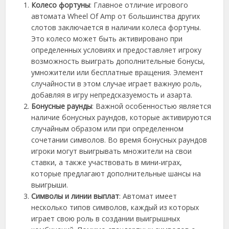
Колесо фортуны
: Главное отличие игрового
автомата Wheel Of Amp от большинства других
слотов заключается в наличии колеса фортуны.
Это колесо может быть активировано при
определенных условиях и предоставляет игроку
возможность выиграть дополнительные бонусы,
умножители или бесплатные вращения. Элемент
случайности в этом случае играет важную роль,
добавляя в игру непредсказуемость и азарта.
Бонусные раунды
: Важной особенностью является
наличие бонусных раундов, которые активируются
случайным образом или при определенном
сочетании символов. Во время бонусных раундов
игроки могут выигрывать множители на свои
ставки, а также участвовать в мини-играх,
которые предлагают дополнительные шансы на
выигрыши.
Символы и линии выплат
: Автомат имеет
несколько типов символов, каждый из которых
играет свою роль в создании выигрышных