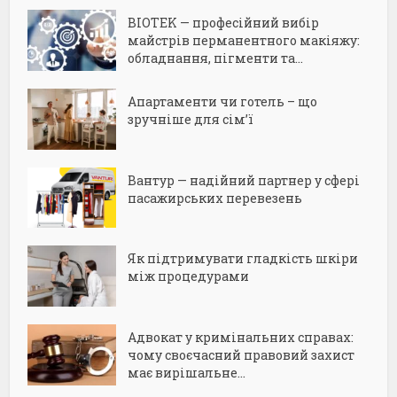
BIOTEK — професійний вибір
майстрів перманентного макіяжу:
обладнання, пігменти та...
Апартаменти чи готель – що
зручніше для сім’ї
Вантур — надійний партнер у сфері
пасажирських перевезень
Як підтримувати гладкість шкіри
між процедурами
Адвокат у кримінальних справах:
чому своєчасний правовий захист
має вирішальне...