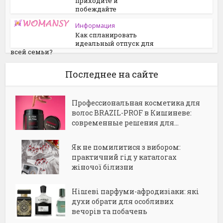
приходите и
побеждайте
Информация
Как спланировать
идеальный отпуск для
всей семьи?
Последнее на сайте
Профессиональная косметика для
волос BRAZIL-PROF в Кишиневе:
современные решения для...
Як не помилитися з вибором:
практичний гід у каталогах
жіночої білизни
Нішеві парфуми-афродизіаки: які
духи обрати для особливих
вечорів та побачень