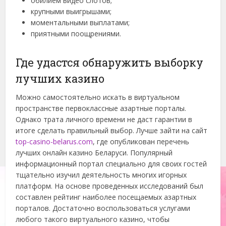
обилием видео слотов;
крупными выигрышами;
моментальными выплатами;
приятными поощрениями.
Где удастся обнаружить выборку
лучших казино
Можно самостоятельно искать в виртуальном
пространстве первоклассные азартные порталы.
Однако трата личного времени не даст гарантии в
итоге сделать правильный выбор. Лучше зайти на сайт
top-casino-belarus.com
, где опубликован перечень
лучших онлайн казино Беларуси. Популярный
информационный портал специально для своих гостей
тщательно изучил деятельность многих игорных
платформ. На основе проведенных исследований был
составлен рейтинг наиболее посещаемых азартных
порталов. Достаточно воспользоваться услугами
любого такого виртуального казино, чтобы