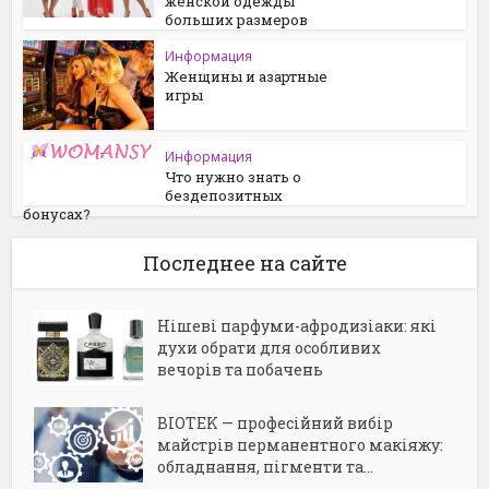
женской одежды
больших размеров
Информация
Женщины и азартные
игры
Информация
Что нужно знать о
бездепозитных
бонусах?
Последнее на сайте
Нішеві парфуми-афродизіаки: які
духи обрати для особливих
вечорів та побачень
BIOTEK — професійний вибір
майстрів перманентного макіяжу:
обладнання, пігменти та...