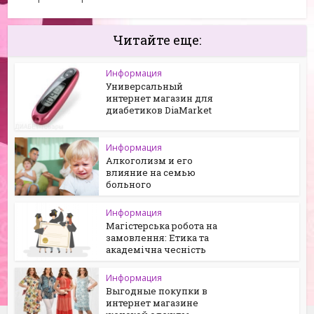
Читайте еще:
Информация
Универсальный
интернет магазин для
диабетиков DiaMarket
Информация
Алкоголизм и его
влияние на семью
больного
Информация
Магістерська робота на
замовлення: Етика та
академічна чесність
Информация
Выгодные покупки в
интернет магазине