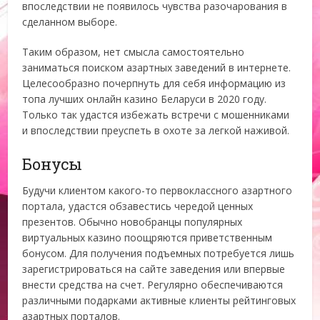
впоследствии не появилось чувства разочарования в
сделанном выборе.
Таким образом, нет смысла самостоятельно
заниматься поиском азартных заведений в интернете.
Целесообразно почерпнуть для себя информацию из
топа лучших онлайн казино Беларуси в 2020 году.
Только так удастся избежать встречи с мошенниками
и впоследствии преуспеть в охоте за легкой наживой.
Бонусы
Будучи клиентом какого-то первоклассного азартного
портала, удастся обзавестись чередой ценных
презентов. Обычно новобранцы популярных
виртуальных казино поощряются приветственным
бонусом. Для получения подъемных потребуется лишь
зарегистрироваться на сайте заведения или впервые
внести средства на счет. Регулярно обеспечиваются
различными подарками активные клиенты рейтинговых
азартных порталов.