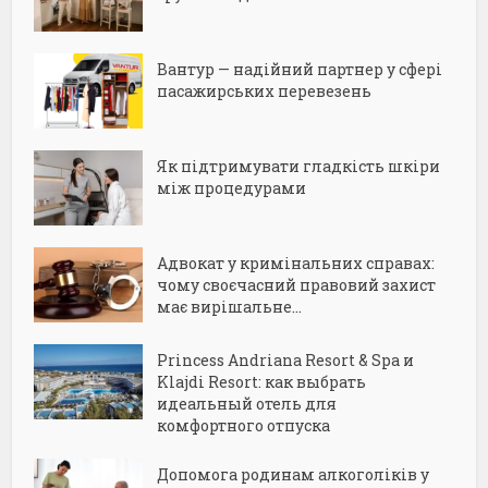
Вантур — надійний партнер у сфері
пасажирських перевезень
Як підтримувати гладкість шкіри
між процедурами
Адвокат у кримінальних справах:
чому своєчасний правовий захист
має вирішальне...
Princess Andriana Resort & Spa и
Klajdi Resort: как выбрать
идеальный отель для
комфортного отпуска
Допомога родинам алкоголіків у