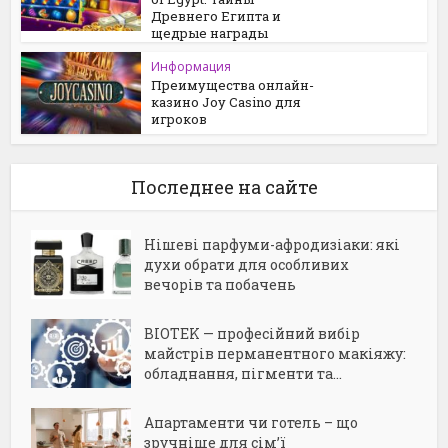
Древнего Египта и
щедрые награды
Информация
Преимущества онлайн-
казино Joy Casino для
игроков
Последнее на сайте
Нішеві парфуми-афродизіаки: які
духи обрати для особливих
вечорів та побачень
BIOTEK — професійний вибір
майстрів перманентного макіяжу:
обладнання, пігменти та...
Апартаменти чи готель – що
зручніше для сім’ї