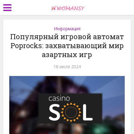
Информация
Популярный игровой автомат
Poprocks: захватывающий мир
азартных игр
18 июля 2024