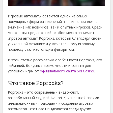
Игровые автоматы остаются одной из самых
популярных форм развлечений в казино, привлекая
внимание как новичков, так и опытных игроков. Среди
множества предложений особое место занимает
игровой автомат Poprocks, который благодаря своей
уникальной механике и увлекательному игровому
процессу стал настоящим фаворитом.
В этой статье рассмотрим особенности Poprocks, его
геймплей, бонусные возможности и советы для
успешной игры от
официального сайта Sol Сasino
.
Что такое Poprocks?
Poprocks – это современный видео-слот,
разработанный студией AvatarUX, известной своими
инновационными подходами к созданию игровых
автоматов. Этот слот выделяется среди других