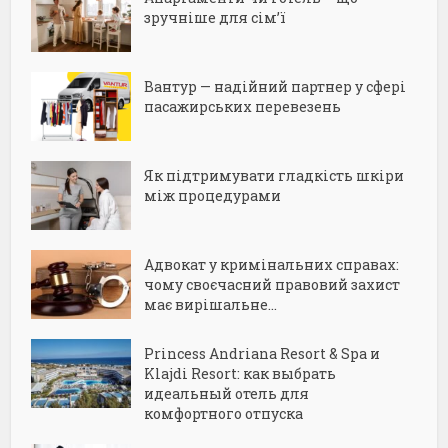
зручніше для сім’ї
Вантур — надійний партнер у сфері
пасажирських перевезень
Як підтримувати гладкість шкіри
між процедурами
Адвокат у кримінальних справах:
чому своєчасний правовий захист
має вирішальне...
Princess Andriana Resort & Spa и
Klajdi Resort: как выбрать
идеальный отель для
комфортного отпуска