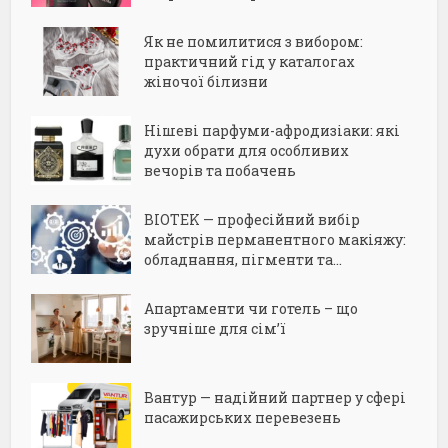
Як не помилитися з вибором:
практичний гід у каталогах
жіночої білизни
Нішеві парфуми-афродизіаки: які
духи обрати для особливих
вечорів та побачень
BIOTEK — професійний вибір
майстрів перманентного макіяжу:
обладнання, пігменти та...
Апартаменти чи готель – що
зручніше для сім’ї
Вантур — надійний партнер у сфері
пасажирських перевезень