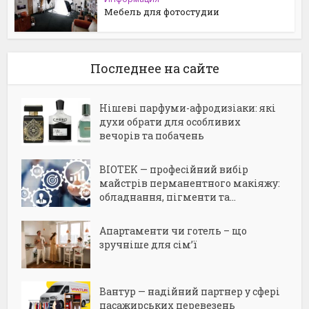
Мебель для фотостудии
Последнее на сайте
Нішеві парфуми-афродизіаки: які
духи обрати для особливих
вечорів та побачень
BIOTEK — професійний вибір
майстрів перманентного макіяжу:
обладнання, пігменти та...
Апартаменти чи готель – що
зручніше для сім’ї
Вантур — надійний партнер у сфері
пасажирських перевезень