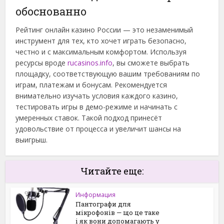
обоснованно
Рейтинг онлайн казино России — это незаменимый
инструмент для тех, кто хочет играть безопасно,
честно и с максимальным комфортом. Используя
ресурсы вроде
rucasinos.info
, вы сможете выбрать
площадку, соответствующую вашим требованиям по
играм, платежам и бонусам. Рекомендуется
внимательно изучать условия каждого казино,
тестировать игры в демо-режиме и начинать с
умеренных ставок. Такой подход принесёт
удовольствие от процесса и увеличит шансы на
выигрыш.
Читайте еще:
Информация
Пантографи для
мікрофонів — що це таке
і як вони допомагають у