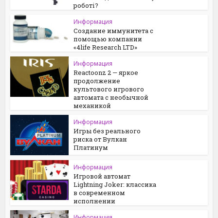
роботі?
Информация
Создание иммунитета с
помощью компании
«4life Research LTD»
Информация
Reactoonz 2 — яркое
продолжение
культового игрового
автомата с необычной
механикой
Информация
Игры без реального
риска от Вулкан
Платинум
Информация
Игровой автомат
Lightning Joker: классика
в современном
исполнении
Информация