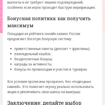
выплаты и не требуют лишних подтверждений,
особенно если игрок проходит быструю верификацию.
Бонусная политика: как получить
максимум
Площадки из рейтинга онлайн казино России
предлагают богатую бонусную систему:
приветственные пакеты (депозит + фриспины);
еженедельный кешбэк;
бездепозитные бонусы;
награды за активность;
бонусы по промокодам и участие в турнирах.
Все условия прописаны прозрачно, без «подводных
камней». Это помогает игроку реально использовать
акции и увеличивать свои шансы на выигрыш.
Заключение: делайте выбор