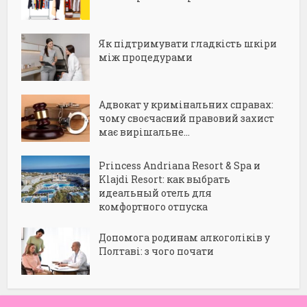
Як підтримувати гладкість шкіри
між процедурами
Адвокат у кримінальних справах:
чому своєчасний правовий захист
має вирішальне...
Princess Andriana Resort & Spa и
Klajdi Resort: как выбрать
идеальный отель для
комфортного отпуска
Допомога родинам алкоголіків у
Полтаві: з чого почати