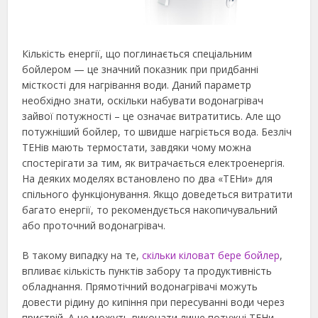
Кількість енергії, що поглинається спеціальним
бойлером — це значний показник при придбанні
місткості для нагрівання води. Даний параметр
необхідно знати, оскільки набувати водонагрівач
зайвої потужності – це означає витратитись.
Але що
потужніший бойлер, то швидше нагріється вода. Безліч
ТЕНів мають термостати, завдяки чому можна
спостерігати за тим, як витрачається електроенергія.
На деяких моделях встановлено по два «ТЕНи» для
спільного функціонування. Якщо доведеться витратити
багато енергії, то рекомендується накопичувальний
або проточний водонагрівач.
В такому випадку на те,
скільки кіловат бере бойлер
,
впливає кількість пунктів забору та продуктивність
обладнання. Прямотічний водонагрівачі можуть
довести рідину до кипіння при пересуванні води через
пристрій. А це можуть виконати лише потужні ТЕНи.