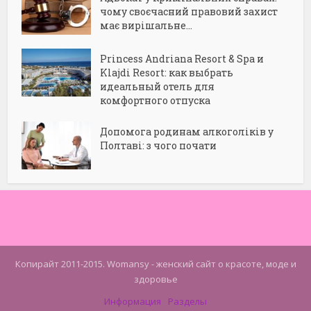
чому своєчасний правовий захист
має вирішальне...
Princess Andriana Resort & Spa и
Klajdi Resort: как выбрать
идеальный отель для
комфортного отпуска
Допомога родинам алкоголіків у
Полтаві: з чого почати
Копирайт 2011-2015. Womansy - женский сайт о красоте, моде и
здоровье
Информация
Разделы