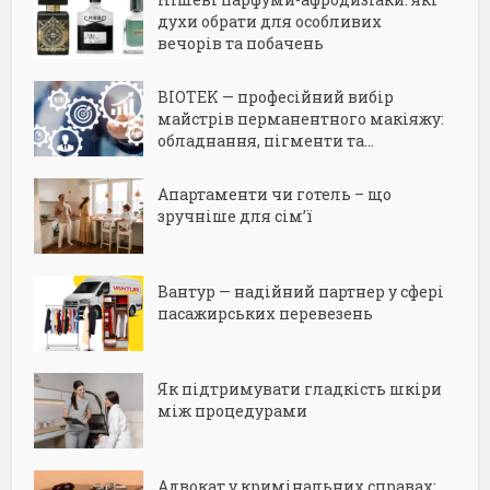
духи обрати для особливих
вечорів та побачень
BIOTEK — професійний вибір
майстрів перманентного макіяжу:
обладнання, пігменти та...
Апартаменти чи готель – що
зручніше для сім’ї
Вантур — надійний партнер у сфері
пасажирських перевезень
Як підтримувати гладкість шкіри
між процедурами
Адвокат у кримінальних справах: