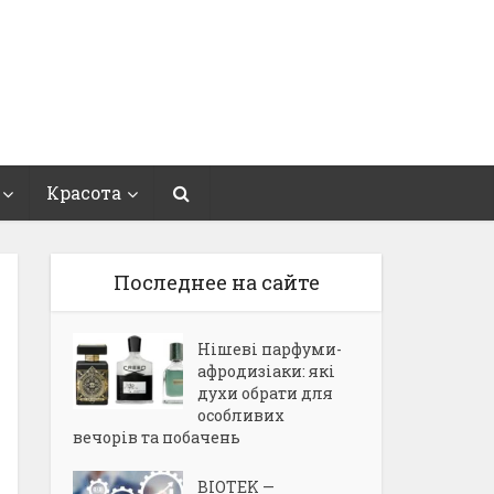
Красота
Последнее на сайте
Нішеві парфуми-
афродизіаки: які
духи обрати для
особливих
вечорів та побачень
BIOTEK —