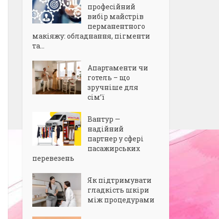
професійний
вибір майстрів
перманентного
макіяжу: обладнання, пігменти
та...
Апартаменти чи
готель – що
зручніше для
сім’ї
Вантур —
надійний
партнер у сфері
пасажирських
перевезень
Як підтримувати
гладкість шкіри
між процедурами