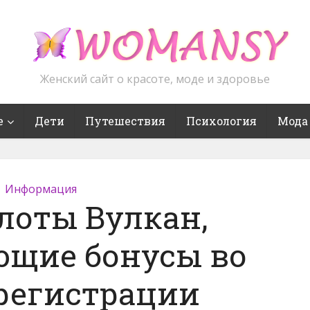
Женский сайт о красоте, моде и здоровье
е
Дети
Путешествия
Психология
Мода
Информация
лоты Вулкан,
ющие бонусы во
регистрации