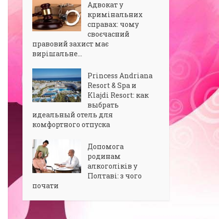
Адвокат у
кримінальних
справах: чому
своєчасний
правовий захист має
вирішальне...
Princess Andriana
Resort & Spa и
Klajdi Resort: как
выбрать
идеальный отель для
комфортного отпуска
Допомога
родинам
алкоголіків у
Полтаві: з чого
почати