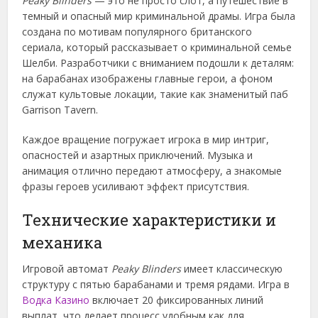
Peaky Blinders
— это не просто слот, а путешествие в
темный и опасный мир криминальной драмы. Игра была
создана по мотивам популярного британского
сериала, который рассказывает о криминальной семье
Шелби. Разработчики с вниманием подошли к деталям:
на барабанах изображены главные герои, а фоном
служат культовые локации, такие как знаменитый паб
Garrison Tavern.
Каждое вращение погружает игрока в мир интриг,
опасностей и азартных приключений. Музыка и
анимация отлично передают атмосферу, а знакомые
фразы героев усиливают эффект присутствия.
Технические характеристики и
механика
Игровой автомат
Peaky Blinders
имеет классическую
структуру с пятью барабанами и тремя рядами. Игра в
Водка Казино
включает 20 фиксированных линий
выплат, что делает процесс удобным как для