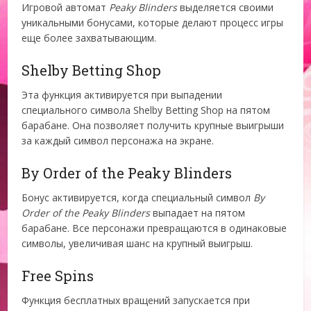
Игровой автомат
Peaky Blinders
выделяется своими
уникальными бонусами, которые делают процесс игры
еще более захватывающим.
Shelby Betting Shop
Эта функция активируется при выпадении
специального символа Shelby Betting Shop на пятом
барабане. Она позволяет получить крупные выигрыши
за каждый символ персонажа на экране.
By Order of the Peaky Blinders
Бонус активируется, когда специальный символ
By
Order of the Peaky Blinders
выпадает на пятом
барабане. Все персонажи превращаются в одинаковые
символы, увеличивая шанс на крупный выигрыш.
Free Spins
Функция бесплатных вращений запускается при