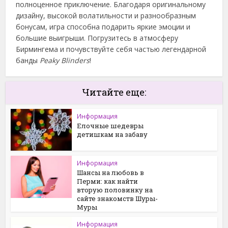
полноценное приключение. Благодаря оригинальному
дизайну, высокой волатильности и разнообразным
бонусам, игра способна подарить яркие эмоции и
большие выигрыши. Погрузитесь в атмосферу
Бирмингема и почувствуйте себя частью легендарной
банды
Peaky Blinders
!
Читайте еще:
Информация
Елочные шедевры
детишкам на забаву
Информация
Шансы на любовь в
Перми: как найти
вторую половинку на
сайте знакомств Шуры-
Муры
Информация