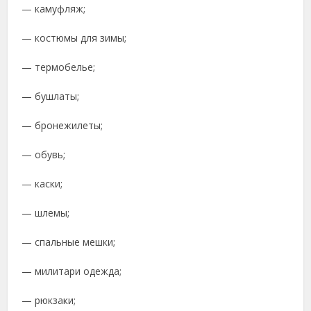
— камуфляж;
— костюмы для зимы;
— термобелье;
— бушлаты;
— бронежилеты;
— обувь;
— каски;
— шлемы;
— спальные мешки;
— милитари одежда;
— рюкзаки;