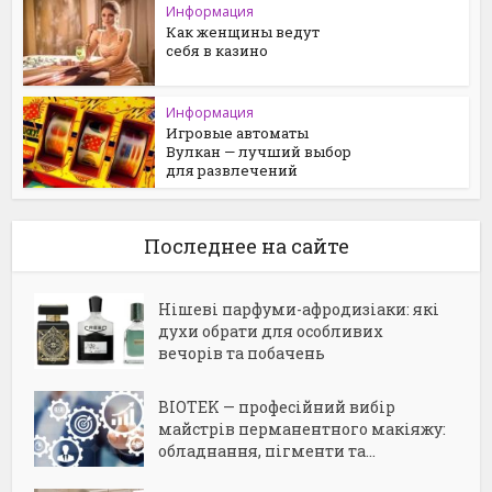
Информация
Как женщины ведут
себя в казино
Информация
Игровые автоматы
Вулкан — лучший выбор
для развлечений
Последнее на сайте
Нішеві парфуми-афродизіаки: які
духи обрати для особливих
вечорів та побачень
BIOTEK — професійний вибір
майстрів перманентного макіяжу:
обладнання, пігменти та...