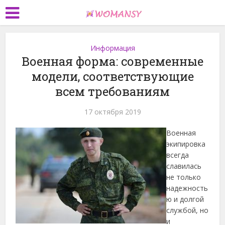
Информация
Военная форма: современные
модели, соответствующие
всем требованиям
17 октября 2019
Военная
экипировка
всегда
славилась
не только
надежность
ю и долгой
службой, но
и