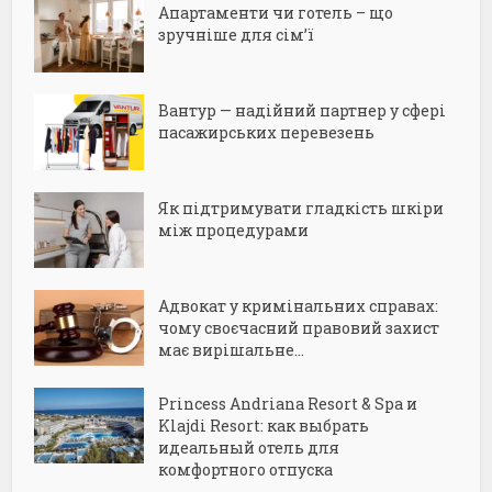
Апартаменти чи готель – що
зручніше для сім’ї
Вантур — надійний партнер у сфері
пасажирських перевезень
Як підтримувати гладкість шкіри
між процедурами
Адвокат у кримінальних справах:
чому своєчасний правовий захист
має вирішальне...
Princess Andriana Resort & Spa и
Klajdi Resort: как выбрать
идеальный отель для
комфортного отпуска