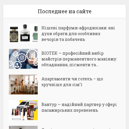
Последнее на сайте
Нішеві парфуми-афродизіаки: які
духи обрати для особливих
вечорів та побачень
BIOTEK — професійний вибір
майстрів перманентного макіяжу:
обладнання, пігменти та...
Апартаменти чи готель – що
зручніше для сім’ї
Вантур — надійний партнер у сфері
пасажирських перевезень