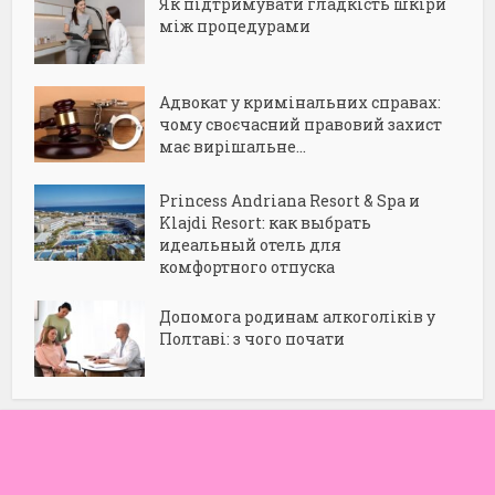
Як підтримувати гладкість шкіри
між процедурами
Адвокат у кримінальних справах:
чому своєчасний правовий захист
має вирішальне...
Princess Andriana Resort & Spa и
Klajdi Resort: как выбрать
идеальный отель для
комфортного отпуска
Допомога родинам алкоголіків у
Полтаві: з чого почати