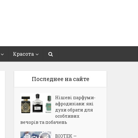
Красота
Последнее на сайте
Нішеві парфуми-
афродизіаки: які
духи обрати для
особливих
вечорів та побачень
BIOTEK —