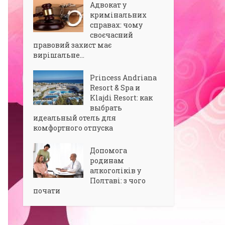
Адвокат у
кримінальних
справах: чому
своєчасний
правовий захист має
вирішальне...
Princess Andriana
Resort & Spa и
Klajdi Resort: как
выбрать
идеальный отель для
комфортного отпуска
Допомога
родинам
алкоголіків у
Полтаві: з чого
почати