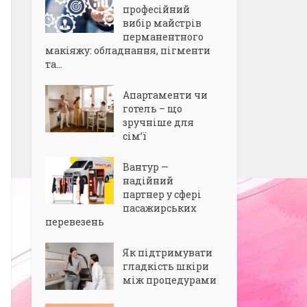
професійний
вибір майстрів
перманентного
макіяжу: обладнання, пігменти
та...
Апартаменти чи
готель – що
зручніше для
сім’ї
Вантур —
надійний
партнер у сфері
пасажирських
перевезень
Як підтримувати
гладкість шкіри
між процедурами