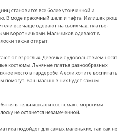
ниц становится все более утонченной и
ю. В моде красочный шелк и тафта. Излишек рюш
тели все чаще одевают на своих чад, платье-
лыми воротничками. Мальчиков одевают в
лоски также открыт.
тают от взрослых. Девочки с удовольствием носят
ные костюмы. Льняные платья разнообразных
жное место в гардеробе. А если хотите воспитать
ам помогут. Ваш малыш в них будет самым
ебятня в тельняшках и костюмах с морскими
лоску не останется незамеченной.
атика подойдет для самых маленьких, так как не