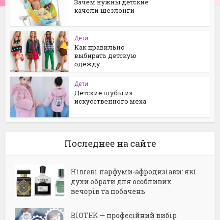
Зачем нужны детские
качели шезлонги
Дети
Как правильно
выбирать детскую
одежду
Дети
Детские шубы из
искусственного меха
Последнее на сайте
Нішеві парфуми-афродизіаки: які
духи обрати для особливих
вечорів та побачень
BIOTEK — професійний вибір