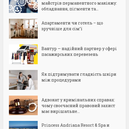
майстрів перманентного макіяжу:
обладнання, пігменти та...
Апартаменти чи готель – що
зручніше для сім’ї
Вантур — надійний партнер у сфері
пасажирських перевезень
Як підтримувати гладкість шкіри
між процедурами
Адвокат у кримінальних справах:
чому своєчасний правовий захист
має вирішальне...
Princess Andriana Resort & Spa и