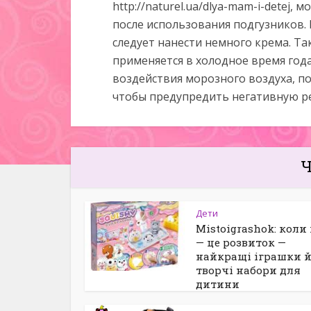
http://naturel.ua/dlya-mam-i-detej
после использования подгузников.
следует нанести немного крема. Т
применяется в холодное время год
воздействия морозного воздуха, п
чтобы предупредить негативную р
Ч
Дети
Mistoigrashok: коли
— це розвиток —
найкращі іграшки 
творчі набори для
дитини