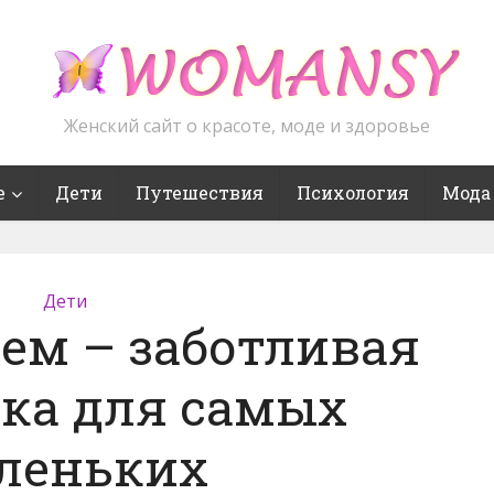
Женский сайт о красоте, моде и здоровье
е
Дети
Путешествия
Психология
Мода
Дети
ем – заботливая
ка для самых
леньких