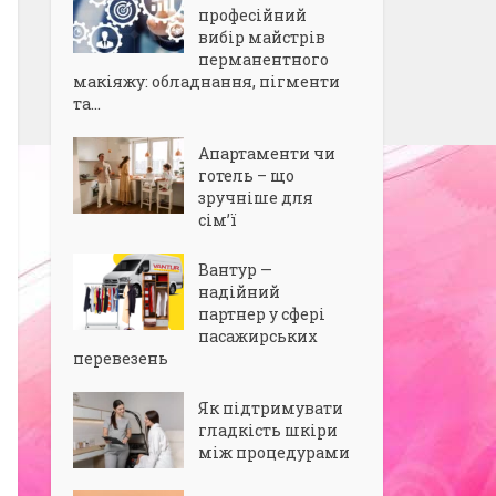
професійний
вибір майстрів
перманентного
макіяжу: обладнання, пігменти
та...
Апартаменти чи
готель – що
зручніше для
сім’ї
Вантур —
надійний
партнер у сфері
пасажирських
перевезень
Як підтримувати
гладкість шкіри
між процедурами