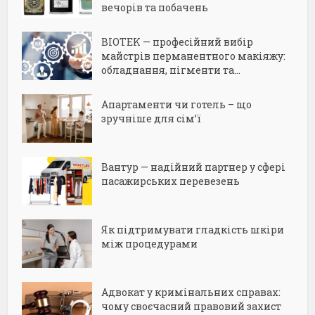
вечорів та побачень
BIOTEK — професійний вибір
майстрів перманентного макіяжу:
обладнання, пігменти та...
Апартаменти чи готель – що
зручніше для сім’ї
Вантур — надійний партнер у сфері
пасажирських перевезень
Як підтримувати гладкість шкіри
між процедурами
Адвокат у кримінальних справах:
чому своєчасний правовий захист