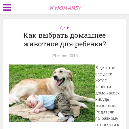
Дети
Как выбрать домашнее
животное для ребенка?
29 июля 2014
В детстве
все дети
хотят
завести
дома какое-
нибудь
животное.
Родители
по-разному
относятся к