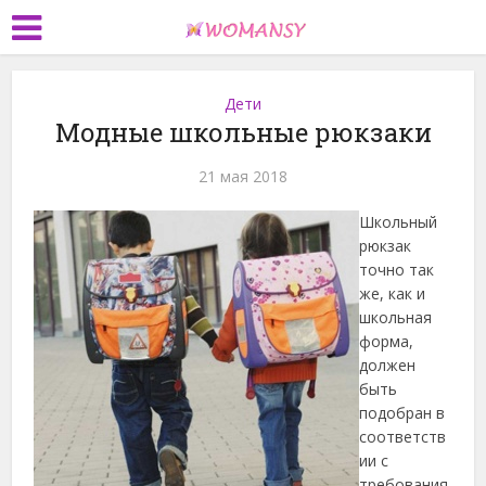
Дети
Модные школьные рюкзаки
21 мая 2018
Школьный
рюкзак
точно так
же, как и
школьная
форма,
должен
быть
подобран в
соответств
ии с
требования