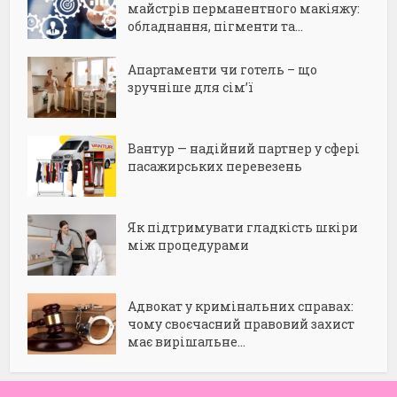
майстрів перманентного макіяжу:
обладнання, пігменти та...
Апартаменти чи готель – що
зручніше для сім’ї
Вантур — надійний партнер у сфері
пасажирських перевезень
Як підтримувати гладкість шкіри
між процедурами
Адвокат у кримінальних справах:
чому своєчасний правовий захист
має вирішальне...