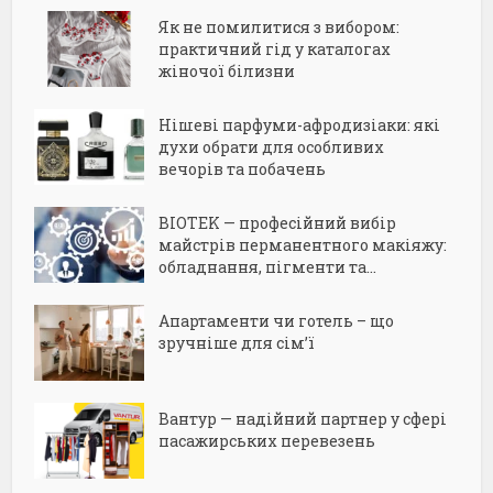
Як не помилитися з вибором:
практичний гід у каталогах
жіночої білизни
Нішеві парфуми-афродизіаки: які
духи обрати для особливих
вечорів та побачень
BIOTEK — професійний вибір
майстрів перманентного макіяжу:
обладнання, пігменти та...
Апартаменти чи готель – що
зручніше для сім’ї
Вантур — надійний партнер у сфері
пасажирських перевезень