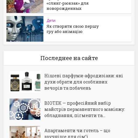
«слинг-рюкзак» для
новорожденных
Дети
Як створити свою першу
гру або анімацію
Последнее на сайте
Нішеві парфуми-афродизіаки: які
духи обрати для особливих
вечорів та побачень
BIOTEK — професійний вибір
майстрів перманентного макіяжу:
обладнання, пігменти та...
Апартаменти чи готель – що
зручніше для сім’ї