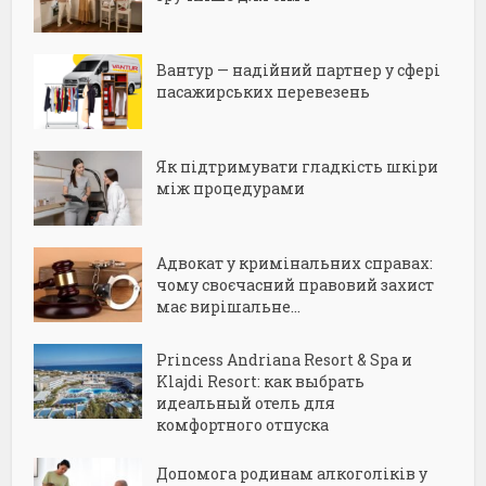
Вантур — надійний партнер у сфері
пасажирських перевезень
Як підтримувати гладкість шкіри
між процедурами
Адвокат у кримінальних справах:
чому своєчасний правовий захист
має вирішальне...
Princess Andriana Resort & Spa и
Klajdi Resort: как выбрать
идеальный отель для
комфортного отпуска
Допомога родинам алкоголіків у