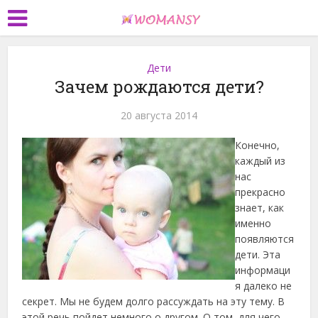
Дети
Зачем рождаются дети?
20 августа 2014
Конечно,
каждый из
нас
прекрасно
знает, как
именно
появляются
дети. Эта
информаци
я далеко не
секрет. Мы не будем долго рассуждать на эту тему. В
этой речь пойдет немного о другом. О том, для чего