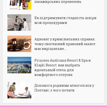
пасажирських перевезень
Як підтримувати гладкість шкіри
між процедурами
Адвокат у кримінальних справах:
чому своєчасний правовий захист
має вирішальне...
Princess Andriana Resort & Spa и
Klajdi Resort: как выбрать
идеальный отель для
комфортного отпуска
Допомога родинам алкоголіків у
Полтаві: з чого почати