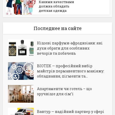
Какими качествами
должна обладать
детская одежда
Последнее на сайте
Нішеві парфуми-афродизіаки: які
духи обрати для особливих
вечорів та побачень
BIOTEK — професійний вибір
майстрів перманентного макіяжу:
обладнання, пігменти та...
Апартаменти чи готель – що
зручніше для сім’ї
Вантур — надійний партнер у сфері